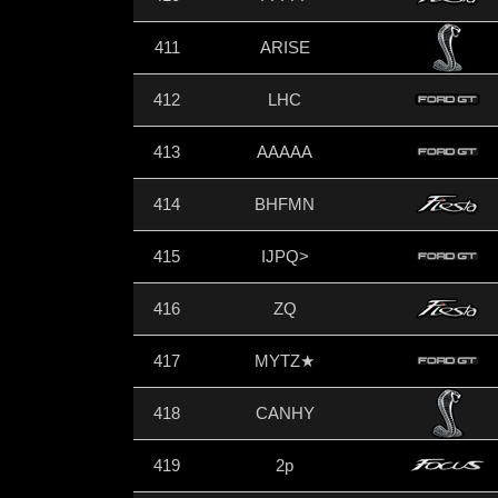
411
ARISE
412
LHC
413
AAAAA
414
BHFMN
415
IJPQ>
416
ZQ
417
MYTZ★
418
CANHY
419
2p