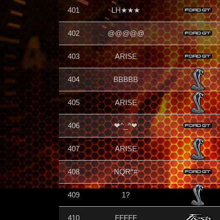
401
LH★★★
402
@@@@@
403
ARISE
404
BBBBB
405
ARISE
406
❤^_^❤
407
ARISE
408
NQR*#
409
1?
410
FFFFF