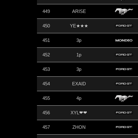
449
ARISE
450
YE★★★
451
3p
452
1p
453
3p
454
EXAID
455
4p
456
XYL❤❤
457
ZHON