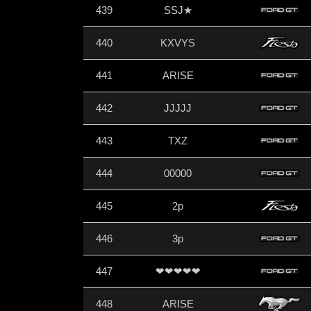
439
SSJ★
440
KXVYS
441
ARISE
442
JJJJJ
443
TXZ
444
00000
445
2p
446
3p
447
❤❤❤❤❤
448
ARISE