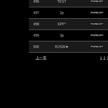
496
TEST
497
2p
498
XPF^
499
3p
500
RJSW★
上一页
1
2