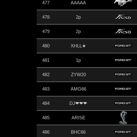
477
AAAAA
478
2p
479
2p
480
XHLL★
481
1p
482
ZYW20
483
AMG66
484
DJ❤❤❤
485
ARISE
486
BHC66