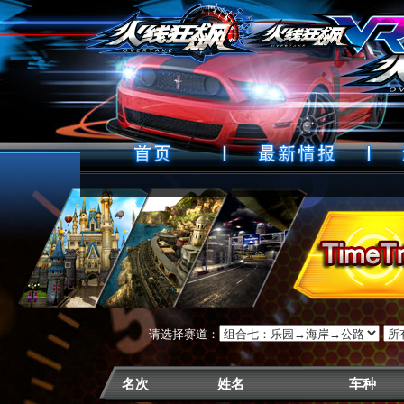
请选择赛道：
名次
姓名
车种