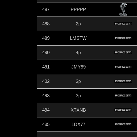
487
PPPPP
488
2p
489
LMSTW
490
4p
491
JMY99
492
3p
493
3p
494
XTXNB
495
1DX77