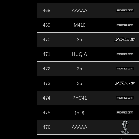
468
AAAAA
469
M416
470
2p
471
HUQIA
472
2p
473
2p
474
PYC41
475
(SD)
476
AAAAA