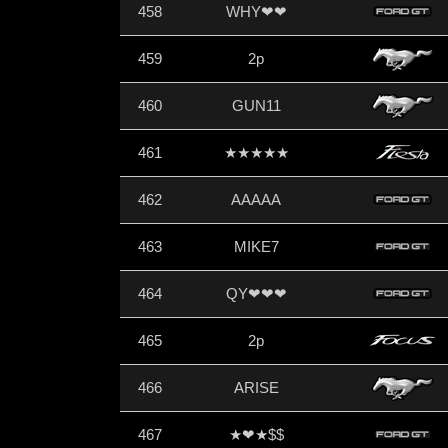
458
WHY❤❤
459
2p
460
GUN11
461
★★★★★
462
AAAAA
463
MIKE7
464
QY❤❤❤
465
2p
466
ARISE
467
★❤★$$