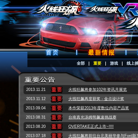
全部
|
重要
|
游戏
|
线上
2013.11.21
火线狂飙将参加102年资讯月展览
2013.11.12
火线狂飙再度获奖 - 金点设计奖
2013.09.04
本作荣获2013年度数位内容产品奖
2013.08.31
台南真光汤姆熊飙速挑战赛
2013.08.20
OVERTAKE正式上市~!!!!
2013.07.18
火线狂飙将前往台北美丽华参与Ford新