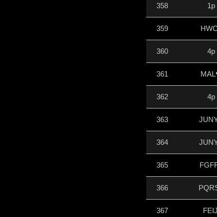
358
1p
359
HWC
360
4p
361
MAL
362
4p
363
JUN
364
JUN
365
FGF
366
PQR
367
FEIJ