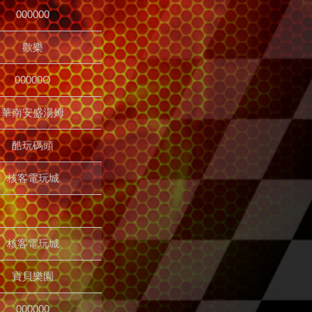
000000
歡樂
00000O
華南安盛湯姆
酷玩碼頭
核客電玩城
核客電玩城
寶貝樂園
000000