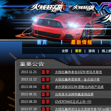
全部
|
重要
|
游戏
|
线上
2013.11.21
火线狂飙将参加102年资讯月展览
2013.11.12
火线狂飙再度获奖 - 金点设计奖
2013.09.04
本作荣获2013年度数位内容产品奖
2013.08.31
台南真光汤姆熊飙速挑战赛
2013.08.20
OVERTAKE正式上市~!!!!
2013.07.18
火线狂飙将前往台北美丽华参与Ford新